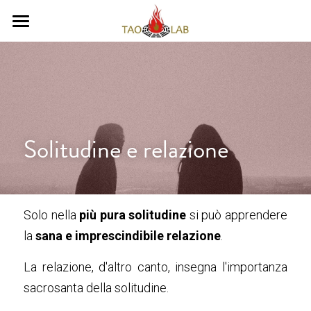
Home
Cos'è TaoLab?
Alchimia
Solitudine e relazione
Programma
G. D. Paterniti
Risorse
Solo nella 
più pura solitudine
 si può apprendere 
la 
sana e imprescindibile relazione
.
Blog
La relazione, d'altro canto, insegna l'importanza 
Testimonianze
sacrosanta della solitudine.
Video