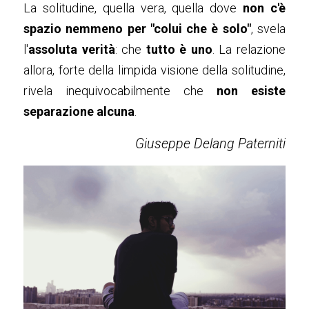
La solitudine, quella vera, quella dove 
non c'è 
spazio nemmeno per "colui che è solo"
, svela 
Foto
l'
assoluta verità
: che 
tutto è uno
. La relazione 
Eventi
Presentazione
allora, forte della limpida visione della solitudine, 
rivela inequivocabilmente che 
non esiste 
Seminario Rubedo
Contatti
separazione alcuna
.
Seminario Albedo
Giuseppe Delang Paterniti
Seminario Nigredo
Incontro 08/12/2019
Incontro 19/03/2017