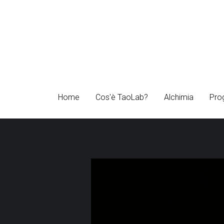
Home
Home
Cos'è TaoLab?
Cos'è TaoLab?
Alchimia
Alchimia
Pro
Pro