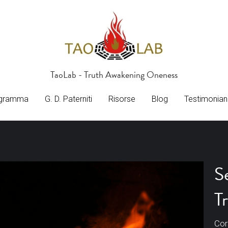
TaoLab - Truth Awakening Oneness
TaoLab - Truth Awakening Oneness
gramma
gramma
G. D. Paterniti
G. D. Paterniti
Risorse
Risorse
Blog
Blog
Testimonian
Testimonian
S
T
Cor