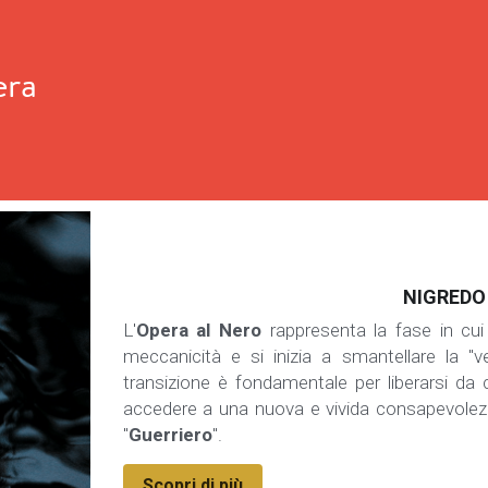
era
NIGREDO
L'
Opera al Nero
 rappresenta la fase in cui
meccanicità e si inizia a smantellare la "ve
transizione è fondamentale per liberarsi da c
accedere a una nuova e vivida consapevolezz
"
Guerriero
".
Scopri di più