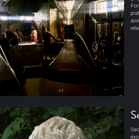
For
pra
avv
rela
Se
Sed
riv