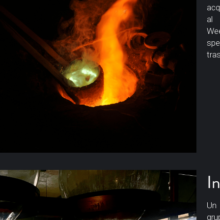
acq
al 
We
spe
tra
I
Un 
gru