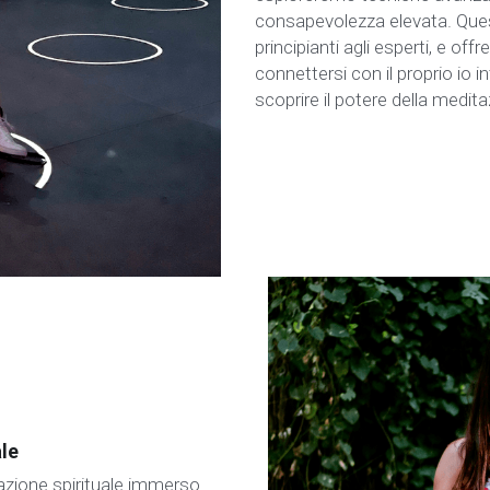
consapevolezza elevata. Quest
principianti agli esperti, e off
connettersi con il proprio io i
scoprire il potere della medita
ale
mazione spirituale immerso 