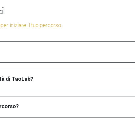
i
per iniziare il tuo percorso.
ità di TaoLab?
ercorso?