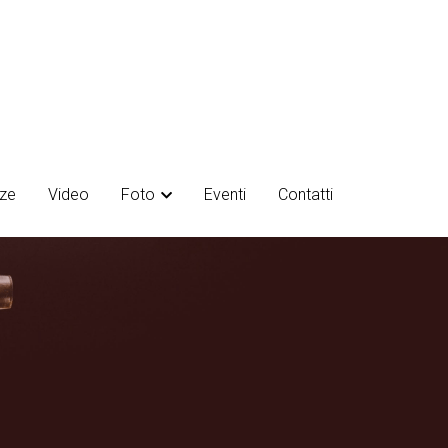
ze
ze
Video
Video
Foto
Foto
Eventi
Eventi
Contatti
Contatti