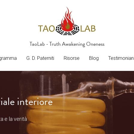
TaoLab - Truth Awakening Oneness
TaoLab - Truth Awakening Oneness
gramma
gramma
G. D. Paterniti
G. D. Paterniti
Risorse
Risorse
Blog
Blog
Testimonian
Testimonian
iale interiore
 e la verità