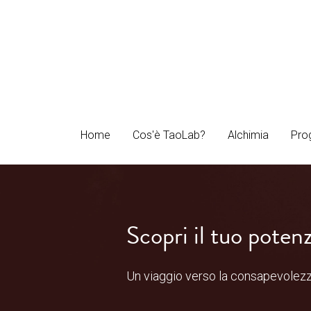
Home
Home
Cos'è TaoLab?
Cos'è TaoLab?
Alchimia
Alchimia
Pro
Pro
Scopri il tuo potenz
Un viaggio verso la consapevolezza