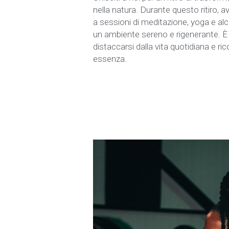
nella natura. Durante questo ritiro, av
a sessioni di meditazione, yoga e alch
un ambiente sereno e rigenerante. È
distaccarsi dalla vita quotidiana e ric
essenza.