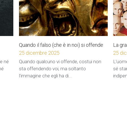
Quando il falso (che è in noi) si offende
La gra
25 dicembre 2025
25 di
le né
Quando qualcuno vi offende, costui non
L'uomo
né
sta offendendo voi, ma soltanto
sé sta
l'immagine che egli ha di...
indipe