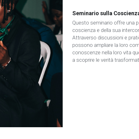
Seminario sulla Coscienza
Questo seminario offre una pr
coscienza e della sua intercon
Attraverso discussioni e pratic
possono ampliare la loro com
conoscenze nella loro vita quo
a scoprire le verità trasformat